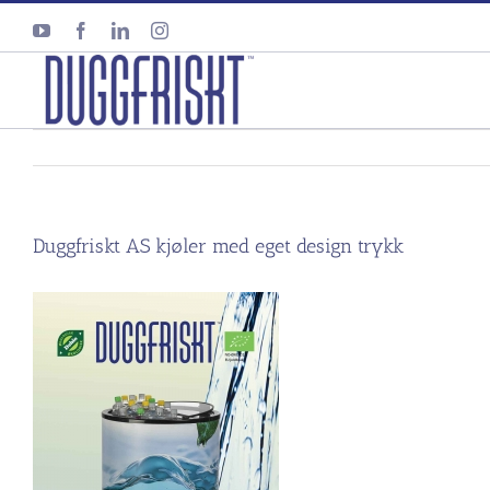
Skip
YouTube
Facebook
LinkedIn
Instagram
to
content
Duggfriskt AS kjøler med eget design trykk