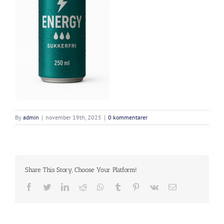
By
admin
|
november 19th, 2025
|
0 kommentarer
Share This Story, Choose Your Platform!
Facebook
Twitter
LinkedIn
Reddit
Whatsapp
Tumblr
Pinterest
Vk
Email