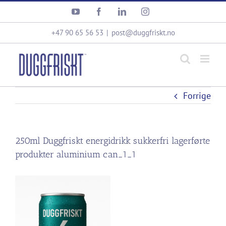
Skip
YouTube
Facebook
LinkedIn
Instagram
to
content
+47 90 65 56 53
|
post@duggfriskt.no
Forrige
250ml Duggfriskt energidrikk sukkerfri lagerførte
produkter aluminium can_1_1