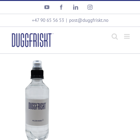
Skip
YouTube
Facebook
LinkedIn
Instagram
to
content
+47 90 65 56 53
|
post@duggfriskt.no