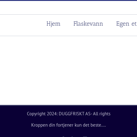
Hjem
Flaskevann
Egen et
Copyright 2024: DUGGFRISKT AS- All rights
Kroppen din fortjener kun det beste....