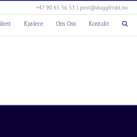
+47 90 65 56 53
|
post@duggfriskt.no
ikett
Kjølere
Om Oss
Kontakt