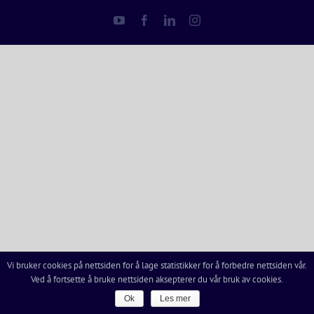
YouTube
Facebook
LinkedIn
Instagram
Vi bruker cookies på nettsiden for å lage statistikker for å forbedre nettsiden vår.
Ved å fortsette å bruke nettsiden aksepterer du vår bruk av cookies.
Ok
Les mer