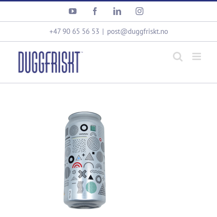
Skip
YouTube
Facebook
LinkedIn
Instagram
to
content
+47 90 65 56 53
|
post@duggfriskt.no