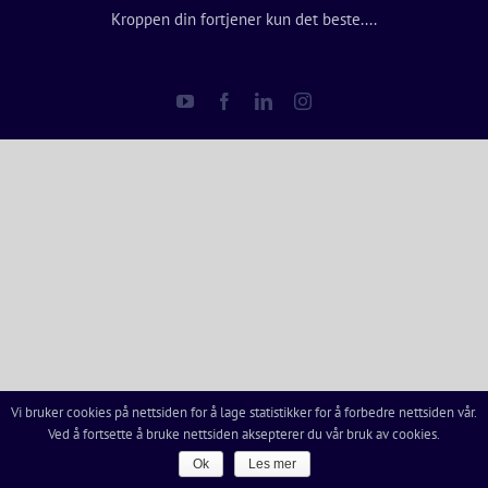
Kroppen din fortjener kun det beste....
YouTube
Facebook
LinkedIn
Instagram
Vi bruker cookies på nettsiden for å lage statistikker for å forbedre nettsiden vår.
Ved å fortsette å bruke nettsiden aksepterer du vår bruk av cookies.
Ok
Les mer