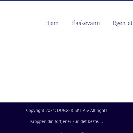
Hjem
Flaskevann
Egen et
Copyright 2024: DUGGFRISKT AS- All rights
Kroppen din fortjener kun det beste....