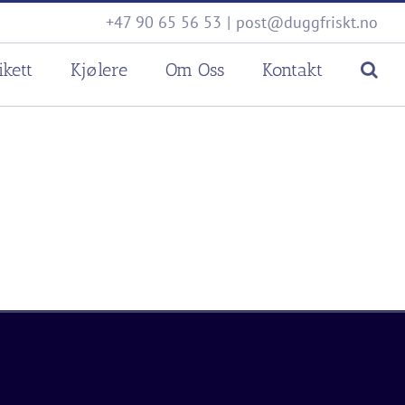
+47 90 65 56 53
|
post@duggfriskt.no
ikett
Kjølere
Om Oss
Kontakt