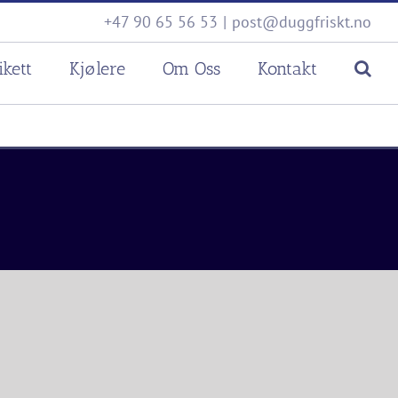
+47 90 65 56 53
|
post@duggfriskt.no
ikett
Kjølere
Om Oss
Kontakt