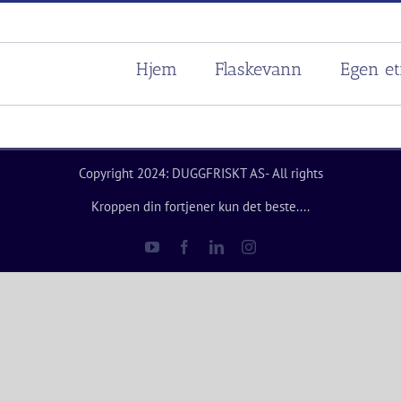
Hjem
Flaskevann
Egen et
Copyright 2024: DUGGFRISKT AS- All rights
Kroppen din fortjener kun det beste....
YouTube
Facebook
LinkedIn
Instagram